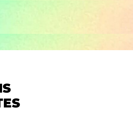
NS
TES