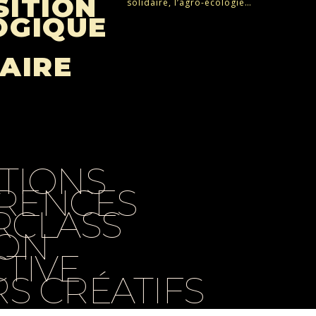
SITION
solidaire, l’agro-écologie…
OGIQUE
AIRE
TIONS
RENCES
RCLASS
ION
TIVE
RS CRÉATIFS