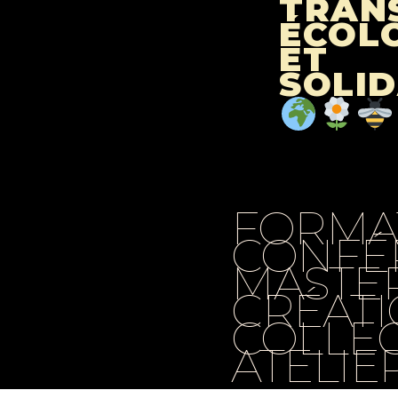
TRAN
ÉCOL
ET
SOLID
AJOUTEZ
VOTRE
TITRE
ICI
FORMA
CONFÉ
MASTE
CRÉAT
COLLEC
ATELIE