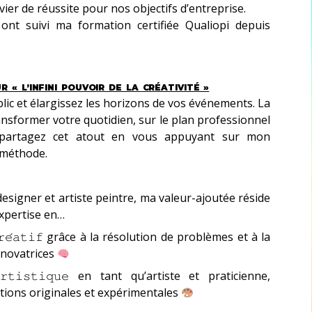
vier de réussite pour nos objectifs d’entreprise.
nt suivi ma formation certifiée Qualiopi depuis
 « L’INFINI POUVOIR DE LA CRÉATIVITÉ »
blic et élargissez les horizons de vos événements. La
ransformer votre quotidien, sur le plan professionnel
 partagez cet atout en vous appuyant sur mon
 méthode.
 designer et artiste peintre, ma valeur-ajoutée réside
xpertise en…
 𝚌𝚛𝚎́𝚊𝚝𝚒𝚏 grâce à la résolution de problèmes et à la
 novatrices
 𝚊𝚛𝚝𝚒𝚜𝚝𝚒𝚚𝚞𝚎 en tant qu’artiste et praticienne,
utions originales et expérimentales