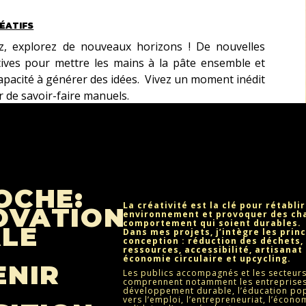
ÉATIFS
z, explorez de nouveaux horizons ! De nouvelles
tives pour mettre les mains à la pâte ensemble et
apacité à générer des idées. Vivez un moment inédit
r de savoir-faire manuels.
OCHE:
La créativité est la clé pour rétablir
OVATION
environnement et provoquer des c
comportement qui soient durables.
ALE
Dans mes projets, j’intègre les princ
conception : réduction des déchets,
ressources, accessibilité, artisanat
économie circulaire et upcycling.
ENIR
Les publics accompagnés et les secteurs
comprennent notamment les entreprises
développement durable, l’éducation popu
vers l’emploi, l’entrepreneuriat, l’écono