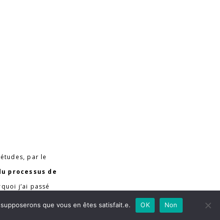
études, par le
du processus de
rquoi j’ai passé
si que de
s supposerons que vous en êtes satisfait.e.
OK
Non
et observer les