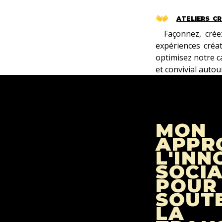
ATELIERS CR
Façonnez, crée
expériences créa
optimisez notre c
et convivial autou
MON
APPR
L'INN
SOCI
POUR
SOUT
LA