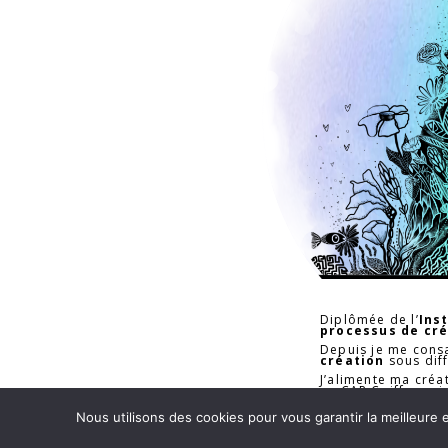
Diplômée de l’
Ins
processus de cré
Depuis je me cons
création
sous dif
J’alimente ma créa
un CAP Coiffure ai
Je suis toujours
ém
Nous utilisons des cookies pour vous garantir la meilleure 
partager celle chez
Elle vient forcéme