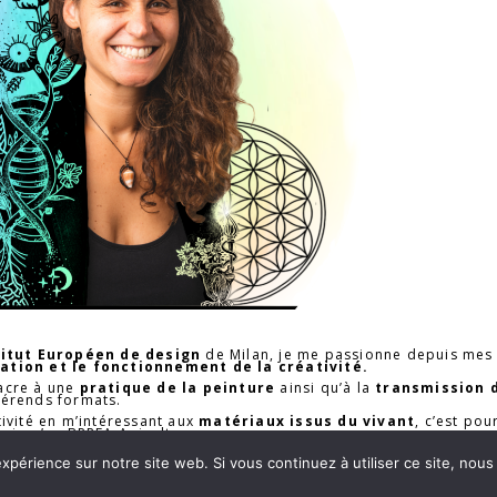
titut Européen de design
de Milan, je me passionne depuis mes 
ation et le fonctionnement de la créativité.
acre à une
pratique de la peinture
ainsi qu’à la
transmission 
férends formats.
tivité en m’intéressant aux
matériaux issus du vivant
, c’est pou
nsi qu’un BPREA Apiculture.
erveillée de voir s’éveiller la créativité chez les autres
ain
expérience sur notre site web. Si vous continuez à utiliser ce site, nou
 qui elle brille déjà.
↓
Message
nt nous toucher quelque part et j’adore
voir émerger l’étincelle