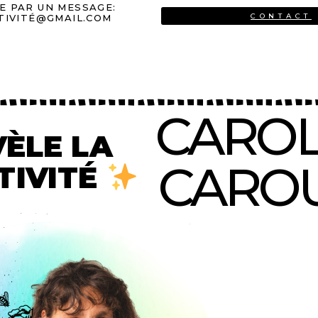
 PAR UN MESSAGE:
CONTACT
TIVITÉ@GMAIL.COM
CAROL
VÈLE LA
CARO
TIVITÉ