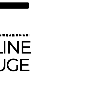
INE
UGE