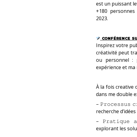
est un puissant le
+180 personnes o
2023.
CONFÉRENCE SUR
Inspirez votre pu
créativité peut t
ou personnel :
expérience et ma
À la fois creative
dans me double e
– 𝙿𝚛𝚘𝚌𝚎𝚜𝚜𝚞𝚜
recherche d’idées
– 𝙿𝚛𝚊𝚝𝚒𝚚𝚞𝚎
explorant les sol